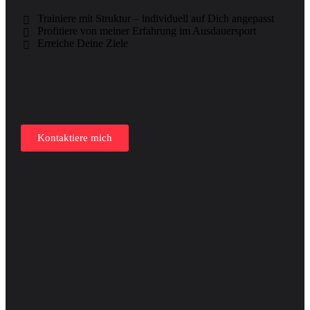
Trainiere mit Struktur – individuell auf Dich angepasst
Profitiere von meiner Erfahrung im Ausdauersport
Erreiche Deine Ziele
Kontaktiere mich