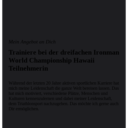
Mein Angebot an Dich
Trainiere bei der dreifachen Ironman
World Championship Hawaii
Teilnehmerin
Während der letzten 20 Jahre aktiven sportlichen Karriere hat
mich meine Leidenschaft die ganze Welt bereisen lassen. Das
hat mich motiviert, verschiedene Plätze, Menschen und
Kulturen kennenzulernen und dabei meiner Leidenschaft,
dem Triathlonsport nachzugehen. Das möchte ich gerne auch
Dir ermöglichen.